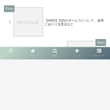
【AWS】SQSのサービスについて。使用
にあたり注意点など
【AWS】デプロイを簡単に！
メニュー
ホーム
検索
トップ
サイドバー
CloudFormationが便利
コメント
コメントを書き込む