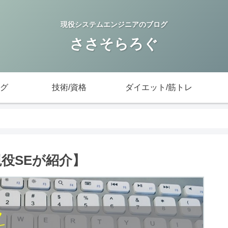
現役システムエンジニアのブログ
ささそらろぐ
グ
技術/資格
ダイエット/筋トレ
方【現役SEが紹介】