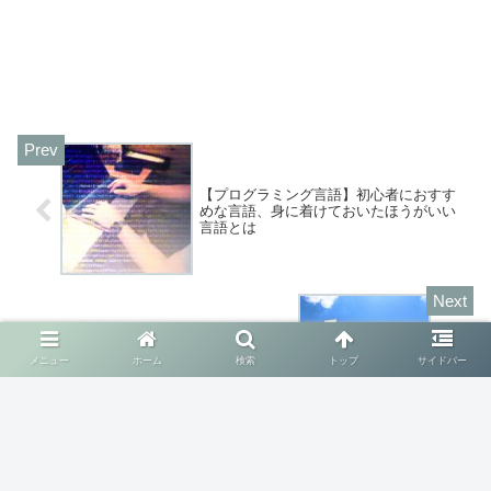
【プログラミング言語】初心者におすす
めな言語、身に着けておいたほうがいい
言語とは
【プログラミング入門】javaでWEBアプ
リケーションを作ってみよう！【はじめ
メニュー
ホーム
検索
トップ
サイドバー
に】
コメント