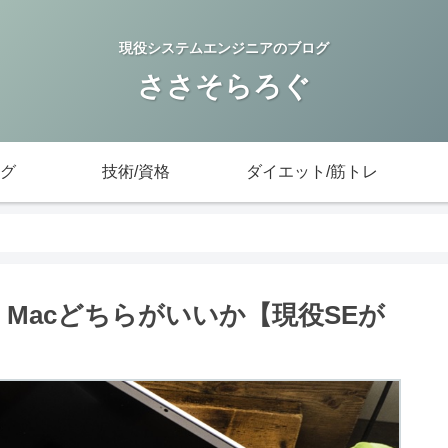
現役システムエンジニアのブログ
ささそらろぐ
グ
技術/資格
ダイエット/筋トレ
、Macどちらがいいか【現役SEが